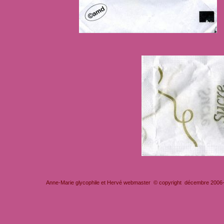
Anne-Marie glycophile et Hervé webmaster © copyright décembre 2006-201