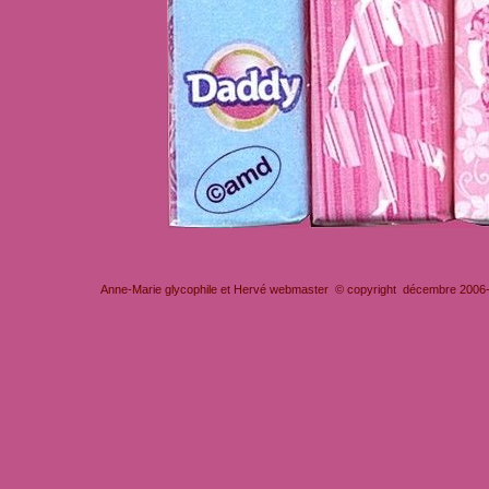
Anne-Marie glycophile et Hervé webmaster © copyright décembre 2006-201