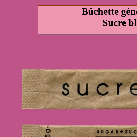
Bûchette gé
Sucre b