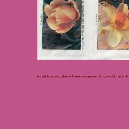
Anne-Marie glycophile et Hervé webmaster © copyright décembre 2