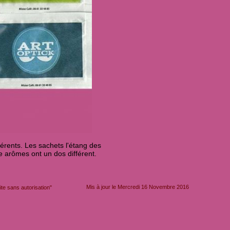
fférents. Les sachets l'étang des
le arômes ont un dos différent.
Mis à jour le Mercredi 16 Novembre 2016
e sans autorisation"