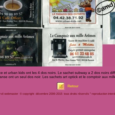
ce et urban kids ont les 4 dos noirs. Le sachet subway a 2 dos noirs di
 danse ont un seul dos noir. Les sachets art optick et le comptoir aux mil
Retour
rvé webmaster © copyright décembre 2006-2015 tous droits réservés " reproduction interdit