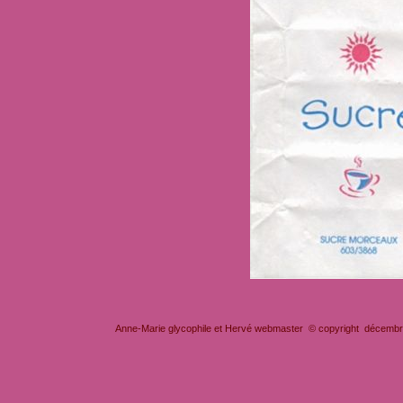
Anne-Marie glycophile et Hervé webmaster © copyright décembre 2