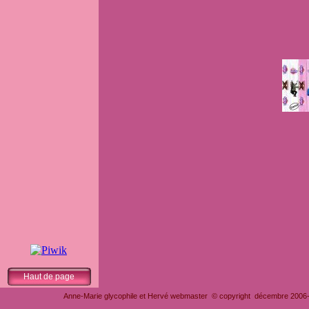
Haut de page
Anne-Marie glycophile et Hervé webmaster © copyright décembre 2006-201