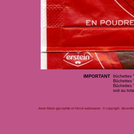
IMPORTANT
ûchettes 
B
Bûchettes 
Bûchettes 
soit au tot
Anne-Marie glycophile et Hervé webmaster © copyright décembre 2